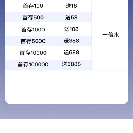
产品中心
DC-DC电源模块
PCB安装型号
首页
50W-200W 八分之一砖WDE
WDH50-800W半砖DC-DC电
系列
源模块
0.5W-1W-2W稳压系列微功率
具有时序控制功能10A小体积
模块
非隔离模块
280W八分之一砖非隔离电源
WDS宽输入1/16砖50W-100W
模块
电源模块
WDQ400W1/4砖电源模块
WDF1200-2000W电源模块